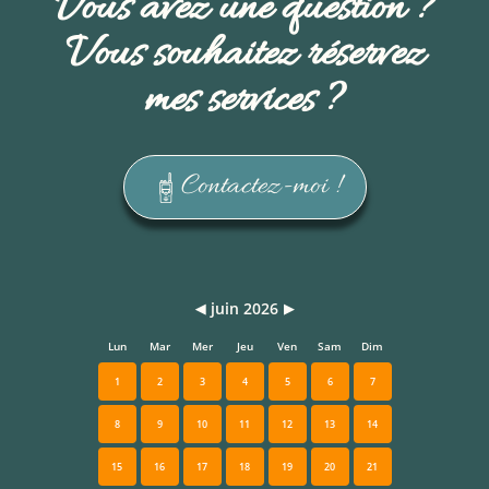
Vous avez une question ?
Vous souhaitez réservez
mes services ?
Contactez-moi !
juin 2026
◀
▶
Lun
Mar
Mer
Jeu
Ven
Sam
Dim
1
2
3
4
5
6
7
8
9
10
11
12
13
14
15
16
17
18
19
20
21